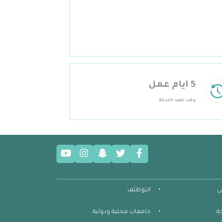
5 ايام عمل
وقت تنفيذ الخدمة
ى
التوظئف
ة
جامعات محلية ودولية