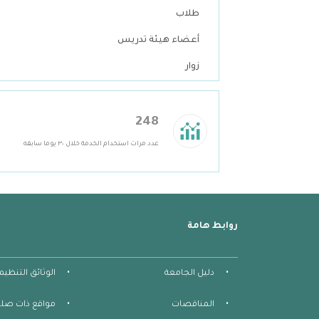
طلاب
أعضاء هيئة تدريس
زوار
248
عدد مرات استخدام الخدمة خلال ٣٠ يوما سابقه
روابط هامة
دليل الجامعة
الوثائق التنظيم
المناقصات
مواقع ذات صلة