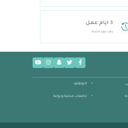
3 ايام عمل
وقت تنفيذ الخدمة
ى
التوظئف
ة
جامعات محلية ودولية